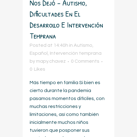
Nos Dejó – Autismo,
Dificultades En El
Desarrollo E Intervención
Temprana
Posted at 14:40h
in
Autismo
,
Español
,
Intervención temprana
by
mapy.chavez
0 Comments
0
Likes
Más tiempo en familia Si bien es
cierto durante la pandemia
pasamos momentos difíciles, con
muchas restricciones y
limitaciones, así como también
inicialmente muchos niños
tuvieron que posponer sus