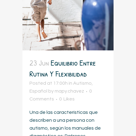
23 Jun
Equilibrio Entre
Rutina Y Flexibilidad
Posted at 17:00h
in
Autismo
,
Español
by
mapy.chavez
0
Comments
0
Likes
Una de las características que
describen a una persona con
autismo, según los manuales de