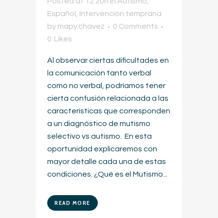
Posted at 12:20h
in
Autismo
,
Español
,
Intervención temprana
by
mapy.chavez
0 Comments
0
Likes
Al observar ciertas dificultades en
la comunicación tanto verbal
como no verbal, podríamos tener
cierta confusión relacionada a las
características que corresponden
a un diagnóstico de mutismo
selectivo vs autismo. En esta
oportunidad explicaremos con
mayor detalle cada una de estas
condiciones. ¿Qué es el Mutismo...
READ MORE