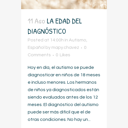
11 Ago
LA EDAD DEL
DIAGNÓSTICO
Posted at 14:00h
in
Autismo
,
Español
by
mapy.chavez
0
Comments
0
Likes
Hoy en día, el autismo se puede
diagnosticar en niños de 18 meses
e incluso menores. Los hermanos
de niños ya diagnosticados están
siendo evaluados antes de los 12
meses. El diagnóstico del autismo
puede ser más difícil que el de
otras condiciones. No hay un...