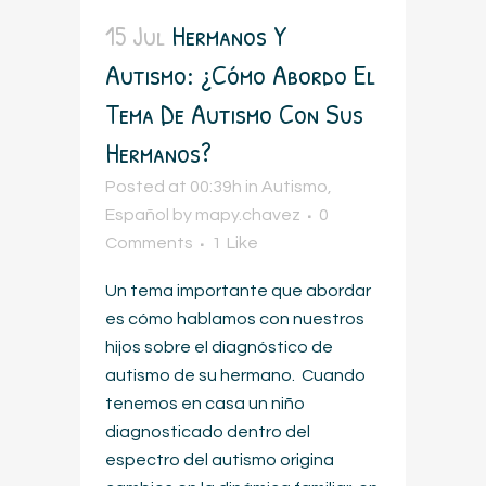
15 Jul
Hermanos Y
Autismo: ¿Cómo Abordo El
Tema De Autismo Con Sus
Hermanos?
Posted at 00:39h
in
Autismo
,
Español
by
mapy.chavez
0
Comments
1
Like
Un tema importante que abordar
es cómo hablamos con nuestros
hijos sobre el diagnóstico de
autismo de su hermano. Cuando
tenemos en casa un niño
diagnosticado dentro del
espectro del autismo origina