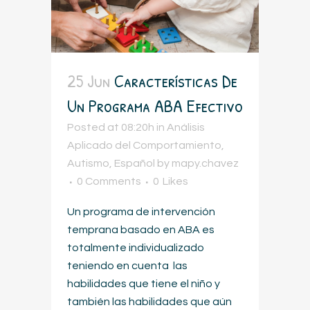
25 Jun
Características De
Un Programa ABA Efectivo
Posted at 08:20h
in
Análisis
Aplicado del Comportamiento
,
Autismo
,
Español
by
mapy.chavez
0 Comments
0
Likes
Un programa de intervención
temprana basado en ABA es
totalmente individualizado
teniendo en cuenta las
habilidades que tiene el niño y
también las habilidades que aún