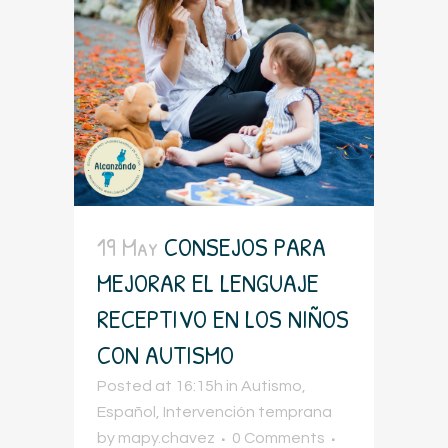
19 May
CONSEJOS PARA
MEJORAR EL LENGUAJE
RECEPTIVO EN LOS NIÑOS
CON AUTISMO
Posted at 16:15h
in
Autismo
,
Español
,
Intervención temprana
by
mapy.chavez
0 Comments