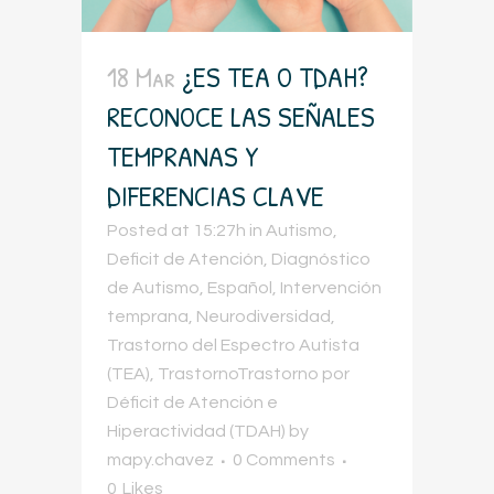
18 Mar
¿ES TEA O TDAH?
RECONOCE LAS SEÑALES
TEMPRANAS Y
DIFERENCIAS CLAVE
Posted at 15:27h
in
Autismo
,
Deficit de Atención
,
Diagnóstico
de Autismo
,
Español
,
Intervención
temprana
,
Neurodiversidad
,
Trastorno del Espectro Autista
(TEA)
,
TrastornoTrastorno por
Déficit de Atención e
Hiperactividad (TDAH)
by
mapy.chavez
0 Comments
0
Likes