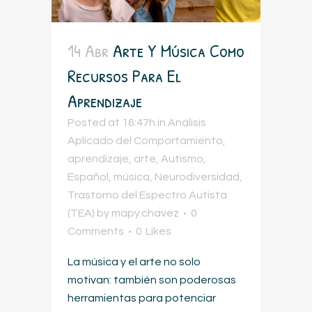
14 Abr
Arte Y Música Como
Recursos Para El
Aprendizaje
Posted at 16:47h
in
Análisis
Aplicado del Comportamiento
,
aprendizaje
,
arte
,
Autismo
,
Español
,
música
,
Neurodiversidad
,
Trastorno del Espectro Autista
(TEA)
by
mapy.chavez
0
Comments
0
Likes
La música y el arte no solo
motivan: también son poderosas
herramientas para potenciar