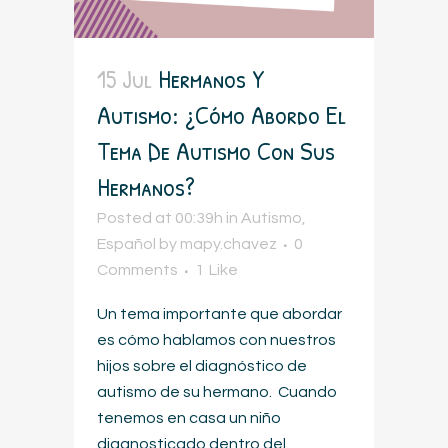
15 Jul
Hermanos Y
Autismo: ¿Cómo Abordo El
Tema De Autismo Con Sus
Hermanos?
Posted at 00:39h
in
Autismo
,
Español
by
mapy.chavez
0
Comments
1
Like
Un tema importante que abordar
es cómo hablamos con nuestros
hijos sobre el diagnóstico de
autismo de su hermano. Cuando
tenemos en casa un niño
diagnosticado dentro del