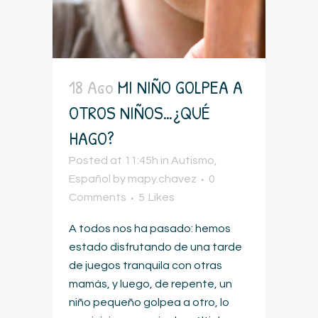
18 Ago
MI NIÑO GOLPEA A
OTROS NIÑOS…¿QUÉ
HAGO?
Posted at 11:45h
in
Autismo
,
Español
by
mapy.chavez
0
Comments
5
Likes
A todos nos ha pasado: hemos
estado disfrutando de una tarde
de juegos tranquila con otras
mamás, y luego, de repente, un
niño pequeño golpea a otro, lo