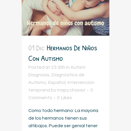
01 Dic
Hermanos De Niños
Con Autismo
Posted at 23:30h
in
Autism
Diagnosis
,
Diagnóstico de
Autismo
,
Español
,
Intervención
temprana
by
mapy.chavez
0
Comments
0
Likes
Como todo hermano: La mayoría
de los hermanos tienen sus
altibajos. Puede ser genial tener