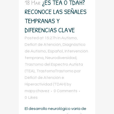
18 Mar
¿ES TEA O TDAH?
RECONOCE LAS SEÑALES
TEMPRANAS Y
DIFERENCIAS CLAVE
Posted at 15:27h
in
Autismo
,
Deficit de Atención
,
Diagnóstico
de Autismo
,
Español
,
Intervención
temprana
,
Neurodiversidad
,
Trastorno del Espectro Autista
(TEA)
,
TrastornoTrastorno por
Déficit de Atención e
Hiperactividad (TDAH)
by
mapy.chavez
0 Comments
0
Likes
El desarrollo neurológico varía de