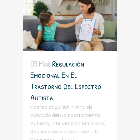
05 Mar
Regulación
Emocional En El
Trastorno Del Espectro
Autista
Posted at 20:30h
in
Análisis
Aplicado del Comportamiento
,
Autismo
,
Intervención temprana
,
Recursos
by
mapy.chavez
0
Comments
1
Like