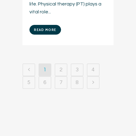
life. Physical therapy (PT) plays a
vital role...
READ MORE
1
2
3
4
5
6
7
8