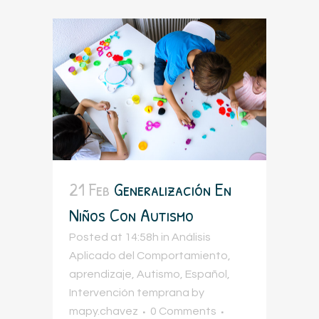
21 Feb
Generalización En
Niños Con Autismo
Posted at 14:58h
in
Análisis
Aplicado del Comportamiento
,
aprendizaje
,
Autismo
,
Español
,
Intervención temprana
by
mapy.chavez
0 Comments