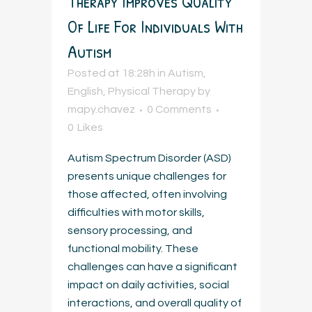
Therapy Improves Quality
Of Life For Individuals With
Autism
Posted at 18:28h
in
Autism
,
English
,
Physical Therapy
by
mapy.chavez
0 Comments
0
Likes
Autism Spectrum Disorder (ASD)
presents unique challenges for
those affected, often involving
difficulties with motor skills,
sensory processing, and
functional mobility. These
challenges can have a significant
impact on daily activities, social
interactions, and overall quality of