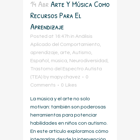
14 Abr
Arte Y Música Como
Recursos Para El
Aprendizaje
Posted at 16:47h
in
Análisis
Aplicado del Comportamiento
,
aprendizaje
,
arte
,
Autismo
,
Español
,
música
,
Neurodiversidad
,
Trastorno del Espectro Autista
(TEA)
by
mapy.chavez
0
Comments
0
Likes
La música y el arte no solo
motivan: también son poderosas
herramientas para potenciar
habilidades en niños con autismo.
En este artículo exploramos cómo
integrarlas desde la intervención