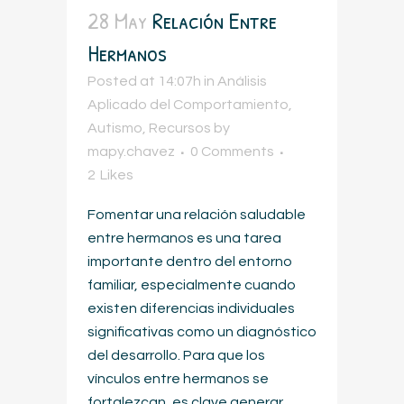
28 May
Relación Entre
Hermanos
Posted at 14:07h
in
Análisis
Aplicado del Comportamiento
,
Autismo
,
Recursos
by
mapy.chavez
0 Comments
2
Likes
Fomentar una relación saludable
entre hermanos es una tarea
importante dentro del entorno
familiar, especialmente cuando
existen diferencias individuales
significativas como un diagnóstico
del desarrollo. Para que los
vínculos entre hermanos se
fortalezcan, es clave generar