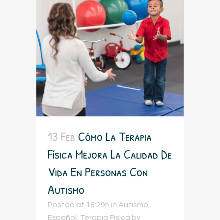
13 Feb
Cómo La Terapia
Física Mejora La Calidad De
Vida En Personas Con
Autismo
Posted at 18:29h
in
Autismo
,
Español
,
Terapia Fisica
by