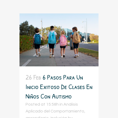
26 Feb
6 Pasos Para Un
Inicio Exitoso De Clases En
Niños Con Autismo
Posted at 15:58h
in
Análisis
Aplicado del Comportamiento
,
aprendizaje
,
Inclusión
by