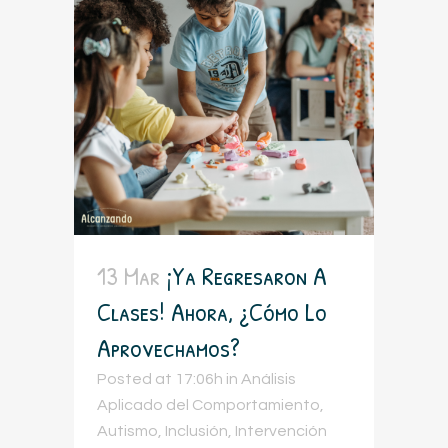
13 Mar
¡Ya Regresaron A
Clases! Ahora, ¿cómo Lo
Aprovechamos?
Posted at 17:06h
in
Análisis
Aplicado del Comportamiento
,
Autismo
,
Inclusión
,
Intervención