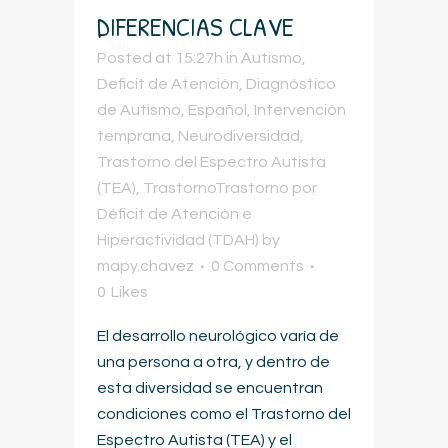
DIFERENCIAS CLAVE
Posted at 15:27h
in
Autismo
,
Deficit de Atención
,
Diagnóstico
de Autismo
,
Español
,
Intervención
temprana
,
Neurodiversidad
,
Trastorno del Espectro Autista
(TEA)
,
TrastornoTrastorno por
Déficit de Atención e
Hiperactividad (TDAH)
by
mapy.chavez
0 Comments
0
Likes
El desarrollo neurológico varía de
una persona a otra, y dentro de
esta diversidad se encuentran
condiciones como el Trastorno del
Espectro Autista (TEA) y el