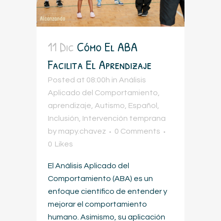
11 Dic
Cómo El ABA
Facilita El Aprendizaje
Posted at 08:00h
in
Análisis
Aplicado del Comportamiento
,
aprendizaje
,
Autismo
,
Español
,
Inclusión
,
Intervención temprana
by
mapy.chavez
0 Comments
0
Likes
El Análisis Aplicado del
Comportamiento (ABA) es un
enfoque científico de entender y
mejorar el comportamiento
humano. Asimismo, su aplicación