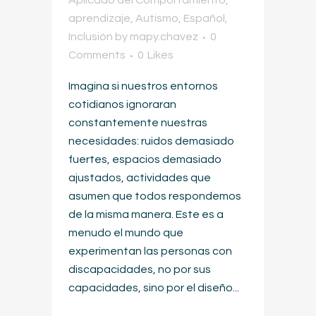
Aplicado del Comportamiento
,
aprendizaje
,
Autismo
,
Español
,
Inclusión
by
mapy.chavez
0
Comments
0
Likes
Imagina si nuestros entornos
cotidianos ignoraran
constantemente nuestras
necesidades: ruidos demasiado
fuertes, espacios demasiado
ajustados, actividades que
asumen que todos respondemos
de la misma manera. Este es a
menudo el mundo que
experimentan las personas con
discapacidades, no por sus
capacidades, sino por el diseño...