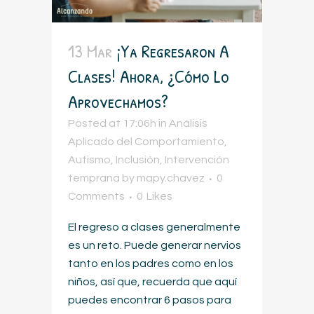
13 Mar
¡Ya Regresaron A
Clases! Ahora, ¿cómo Lo
Aprovechamos?
Posted at 17:06h
in
Análisis
Aplicado del Comportamiento
,
Autismo
,
Inclusión
,
Intervención
temprana
by
mapy.chavez
0
Comments
0
Likes
El regreso a clases generalmente
es un reto. Puede generar nervios
tanto en los padres como en los
niños, así que, recuerda que aquí
puedes encontrar 6 pasos para