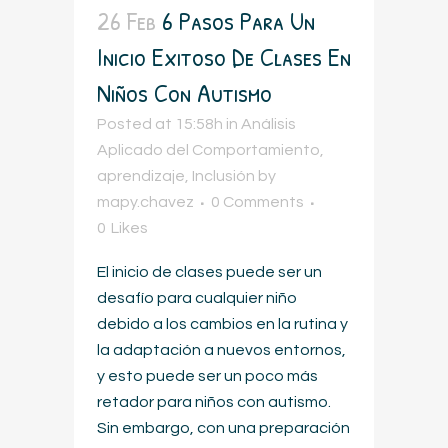
26 Feb
6 Pasos Para Un
Inicio Exitoso De Clases En
Niños Con Autismo
Posted at 15:58h
in
Análisis
Aplicado del Comportamiento
,
aprendizaje
,
Inclusión
by
mapy.chavez
0 Comments
0
Likes
El inicio de clases puede ser un
desafío para cualquier niño
debido a los cambios en la rutina y
la adaptación a nuevos entornos,
y esto puede ser un poco más
retador para niños con autismo.
Sin embargo, con una preparación