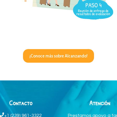
¡Conoce más sobre Alcanzando!
Contacto
Atención
Prestamos apoyo a fam
+1 (239) 961-3322