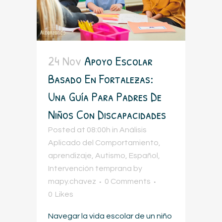
24 Nov
Apoyo Escolar
Basado En Fortalezas:
Una Guía Para Padres De
Niños Con Discapacidades
Posted at 08:00h
in
Análisis
Aplicado del Comportamiento
,
aprendizaje
,
Autismo
,
Español
,
Intervención temprana
by
mapy.chavez
0 Comments
0
Likes
Navegar la vida escolar de un niño