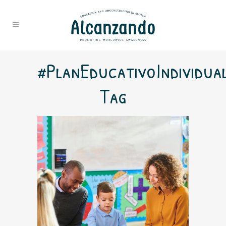
#PlanEducativoIndividua
Tag