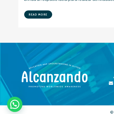
READ MORE
©