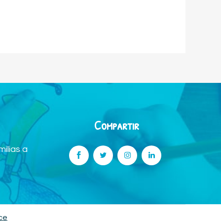
Compartir
ilias a
ce