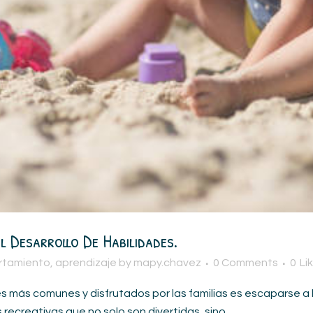
 Desarrollo De Habilidades.
ortamiento
,
aprendizaje
by
mapy.chavez
0 Comments
0
Li
ás comunes y disfrutados por las familias es escaparse a la 
 recreativas que no solo son divertidas, sino...