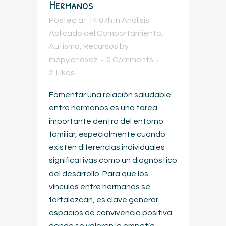
Hermanos
Posted at 14:07h
in
Análisis
Aplicado del Comportamiento
,
Autismo
,
Recursos
by
mapy.chavez
0 Comments
2
Likes
Fomentar una relación saludable
entre hermanos es una tarea
importante dentro del entorno
familiar, especialmente cuando
existen diferencias individuales
significativas como un diagnóstico
del desarrollo. Para que los
vínculos entre hermanos se
fortalezcan, es clave generar
espacios de convivencia positiva