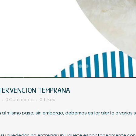
NTERVENCION TEMPRANA
z
0 Comments
0
Likes
n al mismo paso, sin embargo, debemos estar alerta a varias s
su alrededor, no entregar un juguete espontáneamente con la