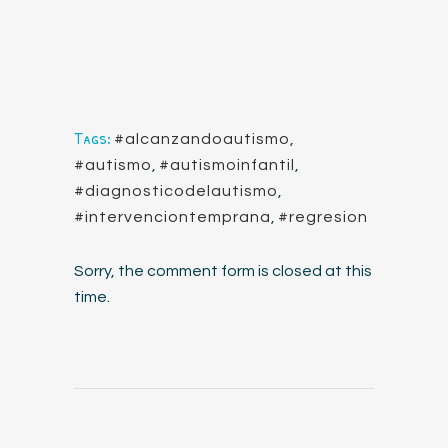
Tags:
#alcanzandoautismo
,
#autismo
,
#autismoinfantil
,
#diagnosticodelautismo
,
#intervenciontemprana
,
#regresion
Sorry, the comment form is closed at this
time.