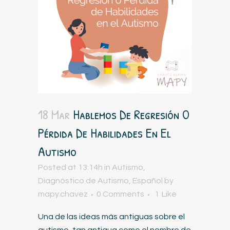
18 Mar
Hablemos De Regresión O
Pérdida De Habilidades En El
Autismo
Posted at 13:14h
in
Autismo
,
Diagnóstico de Autismo
,
Español
by
mapy.chavez
0 Comments
1
Like
Una de las ideas más antiguas sobre el