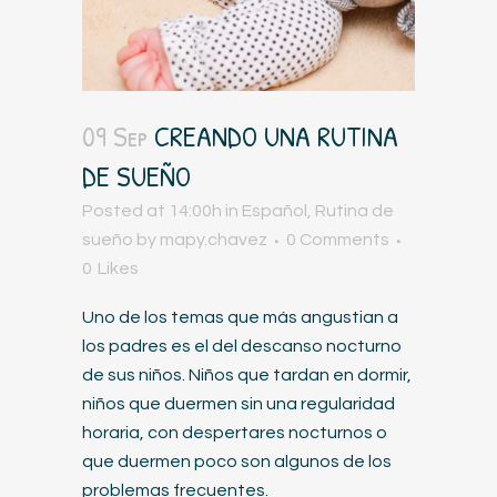
09 Sep
CREANDO UNA RUTINA
DE SUEÑO
Posted at 14:00h
in
Español
,
Rutina de
sueño
by
mapy.chavez
0 Comments
0
Likes
Uno de los temas que más angustian a
los padres es el del descanso nocturno
de sus niños. Ni
ños que tardan en dormir,
niños que duermen sin una regularidad
horaria, con despertares nocturnos o
que duermen poco son algunos de los
problemas frecuentes.